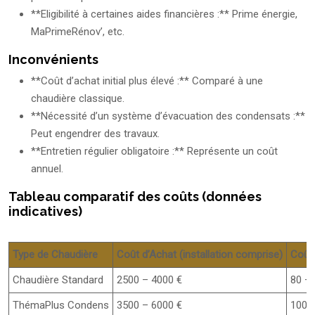
**Eligibilité à certaines aides financières :** Prime énergie,
MaPrimeRénov’, etc.
Inconvénients
**Coût d’achat initial plus élevé :** Comparé à une
chaudière classique.
**Nécessité d’un système d’évacuation des condensats :**
Peut engendrer des travaux.
**Entretien régulier obligatoire :** Représente un coût
annuel.
Tableau comparatif des coûts (données
indicatives)
Type de Chaudière
Coût d’Achat (installation comprise)
Coût 
Chaudière Standard
2500 – 4000 €
80 – 
ThémaPlus Condens
3500 – 6000 €
100 –