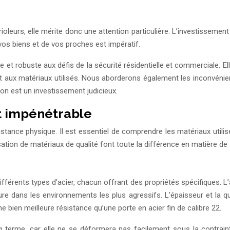
ioleurs, elle mérite donc une attention particulière. L’investissement
vos biens et de vos proches est impératif.
 robuste aux défis de la sécurité résidentielle et commerciale. Ell
et aux matériaux utilisés. Nous aborderons également les inconvénien
on est un investissement judicieux.
t impénétrable
stance physique. Il est essentiel de comprendre les matériaux utili
isation de matériaux de qualité font toute la différence en matière de 
férents types d’acier, chacun offrant des propriétés spécifiques. L’ac
ure dans les environnements les plus agressifs. L’épaisseur et la q
une bien meilleure résistance qu’une porte en acier fin de calibre 22.
 terme, car elle ne se déformera pas facilement sous la contrainte