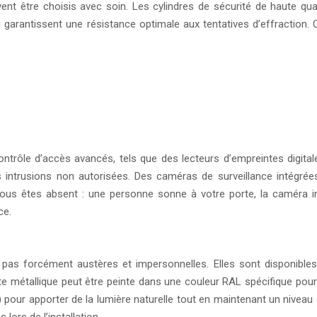
vent être choisis avec soin. Les cylindres de sécurité de haute q
qui garantissent une résistance optimale aux tentatives d’effraction
ntrôle d’accès avancés, tels que des lecteurs d’empreintes digita
es intrusions non autorisées. Des caméras de surveillance intégré
 vous êtes absent : une personne sonne à votre porte, la caméra 
ce.
pas forcément austères et impersonnelles. Elles sont disponibles
rte métallique peut être peinte dans une couleur RAL spécifique pou
pé) pour apporter de la lumière naturelle tout en maintenant un nivea
lors de l’installation.