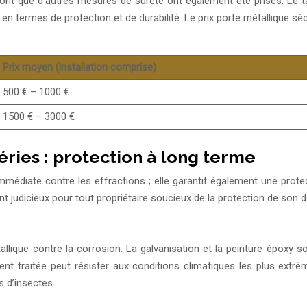
seront que d’autres mesures de sûreté ont également été prises. Le 
en termes de protection et de durabilité. Le prix porte métallique séc
Prix moyen (installation comprise)
500 € – 1000 €
1500 € – 3000 €
éries : protection à long terme
mmédiate contre les effractions ; elle garantit également une prote
t judicieux pour tout propriétaire soucieux de la protection de son d
llique contre la corrosion. La galvanisation et la peinture époxy 
nt traitée peut résister aux conditions climatiques les plus extrê
s d’insectes.