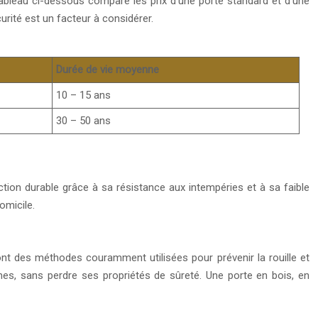
tableau ci-dessous compare les prix d’une porte standard et d’une
urité est un facteur à considérer.
Durée de vie moyenne
10 – 15 ans
30 – 50 ans
ction durable grâce à sa résistance aux intempéries et à sa faible
omicile.
sont des méthodes couramment utilisées pour prévenir la rouille et
mes, sans perdre ses propriétés de sûreté. Une porte en bois, en