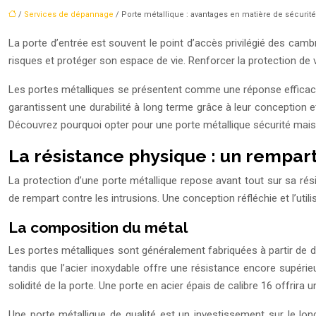
/
Services de dépannage
/ Porte métallique : avantages en matière de sécurité
La porte d’entrée est souvent le point d’accès privilégié des cambr
risques et protéger son espace de vie. Renforcer la protection de 
Les portes métalliques se présentent comme une réponse efficace et
garantissent une durabilité à long terme grâce à leur conception 
Découvrez pourquoi opter pour une porte métallique sécurité mais
La résistance physique : un rempar
La protection d’une porte métallique repose avant tout sur sa rési
de rempart contre les intrusions. Une conception réfléchie et l’util
La composition du métal
Les portes métalliques sont généralement fabriquées à partir de dif
tandis que l’acier inoxydable offre une résistance encore supérie
solidité de la porte. Une porte en acier épais de calibre 16 offrira 
Une porte métallique de qualité est un investissement sur le long