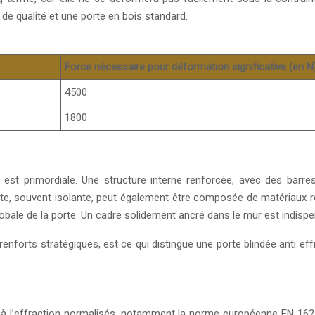
 de qualité et une porte en bois standard.
Force nécessaire pour déformation significative (en N
4500
1800
e est primordiale. Une structure interne renforcée, avec des barre
te, souvent isolante, peut également être composée de matériaux rés
globale de la porte. Un cadre solidement ancré dans le mur est indisp
enforts stratégiques, est ce qui distingue une porte blindée anti ef
à l’effraction normalisés, notamment la norme européenne EN 1627. 