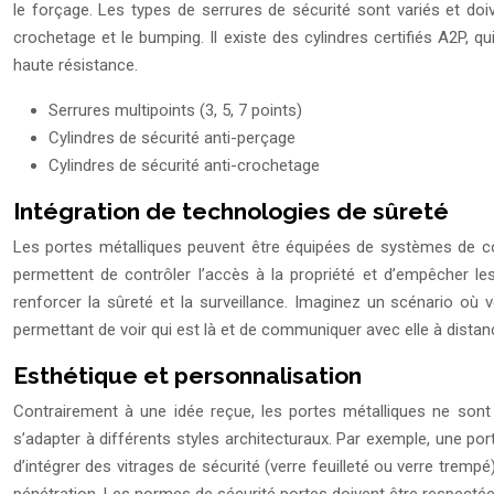
le forçage. Les types de serrures de sécurité sont variés et doi
crochetage et le bumping. Il existe des cylindres certifiés A2P, 
haute résistance.
Serrures multipoints (3, 5, 7 points)
Cylindres de sécurité anti-perçage
Cylindres de sécurité anti-crochetage
Intégration de technologies de sûreté
Les portes métalliques peuvent être équipées de systèmes de co
permettent de contrôler l’accès à la propriété et d’empêcher l
renforcer la sûreté et la surveillance. Imaginez un scénario où
permettant de voir qui est là et de communiquer avec elle à distan
Esthétique et personnalisation
Contrairement à une idée reçue, les portes métalliques ne sont 
s’adapter à différents styles architecturaux. Par exemple, une po
d’intégrer des vitrages de sécurité (verre feuilleté ou verre trem
pénétration. Les normes de sécurité portes doivent être respectées 